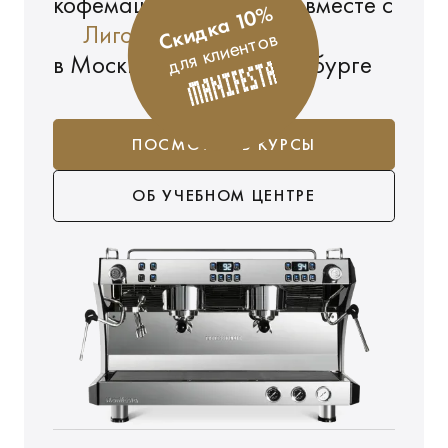
кофемашины Manifesta вместе с
Скидка 10%
Лигой Бариста России
для клиентов
в Москве и Санкт-Петербурге
ПОСМОТРЕТЬ КУРСЫ
ОБ УЧЕБНОМ ЦЕНТРЕ