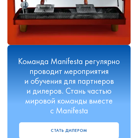
Команда Manifesta регулярно
проводит мероприятия
и обучения для партнеров
и дилеров. Стань частью
мировой команды вместе
с Manifesta
СТАТЬ ДИЛЕРОМ