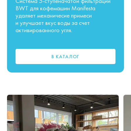
Система 5-ступеначатой фильтрации
BWT для кофемашин Manifesta
удаляет механичесие примеси
и улучшает вкус воды за счет
активированного угля.
В КАТАЛОГ