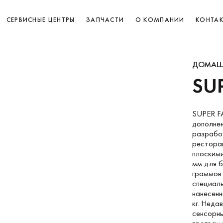
СЕРВИСНЫЕ ЦЕНТРЫ
ЗАПЧАСТИ
О КОМПАНИИ
КОНТА
ДОМАШ
SU
SUPER F
дополнен
разрабо
ресторан
плоским
мм для 
граммов 
специаль
нанесен
кг. Нед
сенсорны