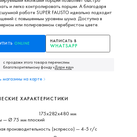
мируемыми кнопками порций позволяет быстро
ать и легко контролировать порции. А благодаря
есшумной работе SUPER FAUSTO идеально подходит
ещений с повышенным уровнем шума. Доступна в
черном или полированном серебристом цвете.
НАПИСАТЬ В
УПИТЬ
ONLINE
WHATSAPP
с продажи этого товара перечислим
благотворительному фонду
«
Дари еду
»
 магазины на карте
ЧЕСКИЕ ХАРАКТЕРИСТИКИ
175х282х480 мм
ы — Ø 75 мм плоский
ая производительность (эспрессо) — 4-5 г/с