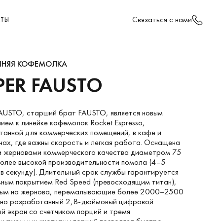
Cвязаться с нами
КТЫ
НЯЯ КОФЕМОЛКА
PER FAUSTO
AUSTO, старший брат FAUSTO, является новым
ием к линейке кофемолок Rocket Espresso,
танной для коммерческих помещений, в кафе и
ах, где важны скорость и легкая работа. Оснащена
и жерновами коммерческого качества диаметром 75
более высокой производительности помола (4–5
в секунду). Длительный срок службы гарантируется
ным покрытием Red Speed ​​(превосходящим титан),
ным на жернова, перемалывающие более 2000–2500
авно разработанный 2,8-дюймовый цифровой
й экран со счетчиком порций и тремя