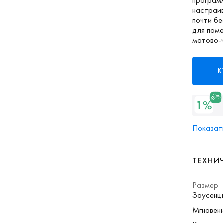
програм
настраив
почти б
для пом
матово-
К
Показать
ТЕХНИ
Размер
Заусенц
Мгновенн