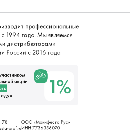
роизводит профессиональные
с 1994 года. Мы являемся
ми дистрибюторами
и России с 2016 года
участником
льной акции
ого
 еду
»
ООО «Манифеста Рус»
2 78
ИНН 7736356070
sta-prof.ru