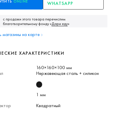
УПИТЬ
ONLINE
WHATSAPP
с продажи этого товара перечислим
благотворительному фонду
«
Дари еду
»
 магазины на карте
ЧЕСКИЕ ХАРАКТЕРИСТИКИ
160×160×100 мм
ал
Нержавеющая сталь + силикон
1 мм
актор
Квадратный