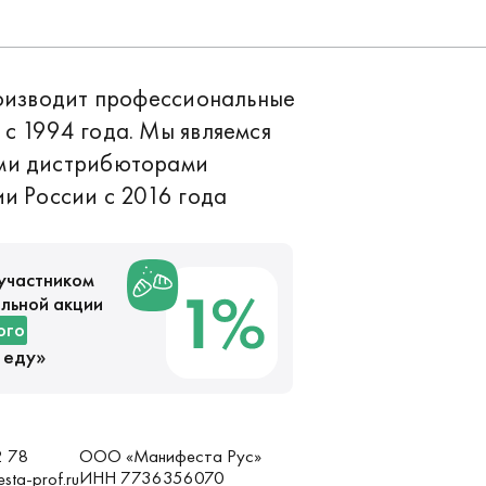
роизводит профессиональные
с 1994 года. Мы являемся
ми дистрибюторами
и России с 2016 года
участником
льной акции
ого
 еду
»
ООО «Манифеста Рус»
2 78
ИНН 7736356070
sta-prof.ru