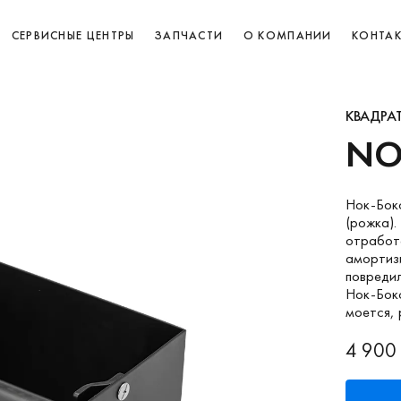
СЕРВИСНЫЕ ЦЕНТРЫ
ЗАПЧАСТИ
О КОМПАНИИ
КОНТА
КВАДРА
NO
Нок-Бокс
(рожка).
отработ
амортиз
повреди
Нок-Бокс
моется, 
4 900