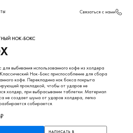
Cвязаться с нами
КТЫ
ТНЫЙ НОК-БОКС
X
 для выбивания использованного кофе из холдера
 Классический Нок-Бокс приспособление для сбора
анного кофе. Перекладина нок бокса покрыта
ирующей прокладкой, чтобы от ударов не
лся холдер, при выбрасывании таблетки. Материал
а не создает шума от ударов холдера, легко
разбирается собирается.
 ₽
НАПИСАТЬ В